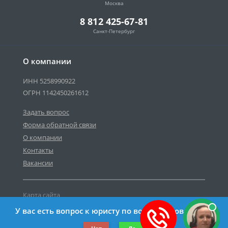
Москва
8 812 425-67-81
Санкт-Петербург
О компании
ИНН 5258990922
ОГРН 1142450261612
Задать вопрос
Форма обратной связи
О компании
Контакты
Вакансии
Карта сайта
Политика персональных данных
У вас есть вопрос к юристу по возврату товара?
©2019-2026 Все права защищены.