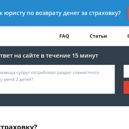
Получите консул
 к юристу по возврату денег за страховку?
81
бес
FAQ
Статьи
вет на сайте в течение 15 минут
страховку?