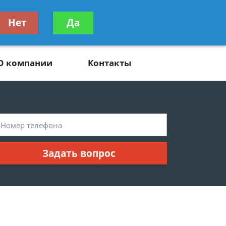
ьтацию
Нет
Да
Задать вопрос
платно
О компании
Контакты
Задать вопрос