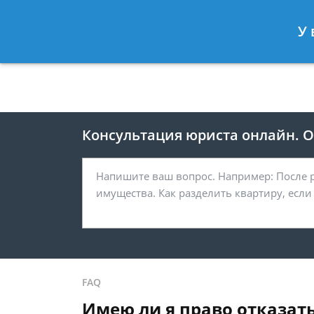
Москва
Санкт-Петербург
У 
8 495 118-24-82
8 812 425-67-
Консультация юриста онлайн. От
FAQ
Имею ли я право отказать