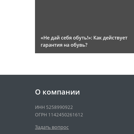
«Не дай себя обуть!»: Как действует
гарантия на обувь?
О компании
ИНН 5258990922
ОГРН 1142450261612
Задать вопрос