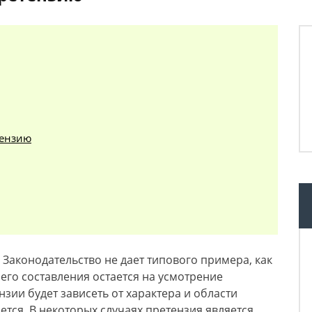
тензию
Законодательство не дает типового примера, как
его составления остается на усмотрение
зии будет зависеть от характера и области
тся. В некоторых случаях претензия является