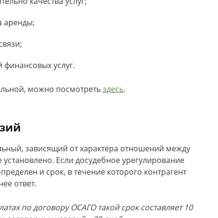
ельно качества услуг;
а аренды;
связи;
 финансовых услуг.
тельной, можно посмотреть
здесь
.
нзий
льный, зависящий от характера отношений между
 установлено. Если досудебное урегулирование
пределен и срок, в течение которого контрагент
нее ответ.
атах по договору ОСАГО такой срок составляет 10