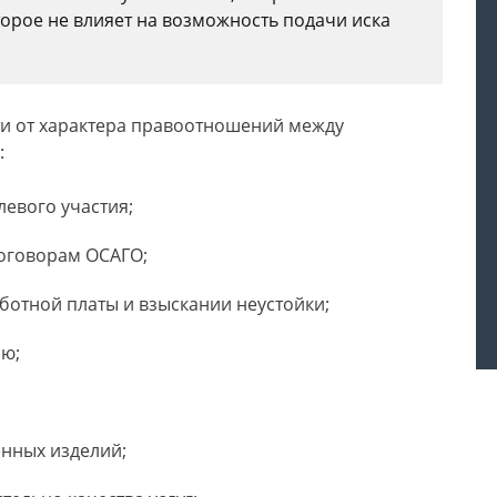
торое не влияет на возможность подачи иска
ти от характера правоотношений между
:
евого участия;
договорам ОСАГО;
ботной платы и взыскании неустойки;
ию;
енных изделий;