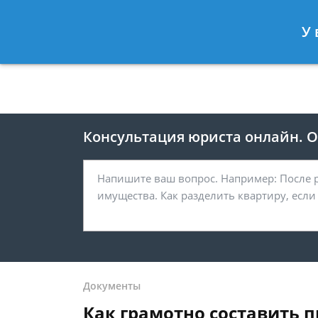
Москва
Санкт-Петербург
У 
8 495 118-24-82
8 812 425-67-
Консультация юриста онлайн. От
Документы
Как грамотно составить 