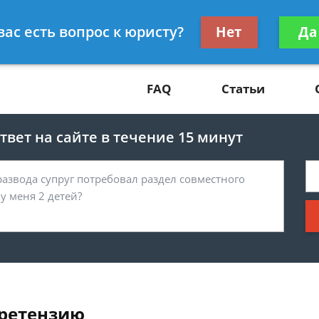
Получите консул
вас есть вопрос к юристу?
Нет
Да
81
бес
FAQ
Статьи
вет на сайте в течение 15 минут
претензию