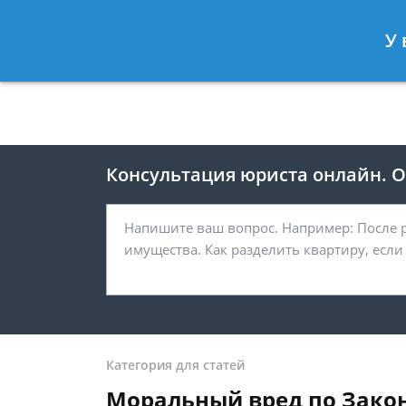
Москва
Санкт-Петербург
У 
8 495 118-24-82
8 812 425-67-
Консультация юриста онлайн. От
Категория для статей
Моральный вред по Закон