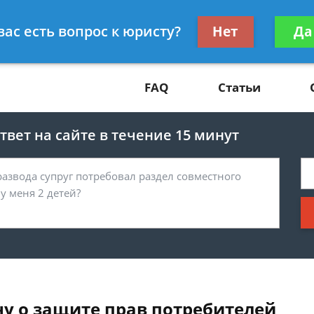
Получите консул
вас есть вопрос к юристу?
Нет
Да
81
бес
FAQ
Статьи
вет на сайте в течение 15 минут
у о защите прав потребителей