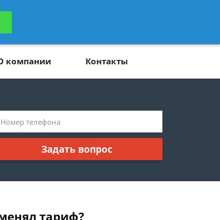
ьтацию
Задать вопрос
платно
О компании
Контакты
Задать вопрос
оменял тариф?