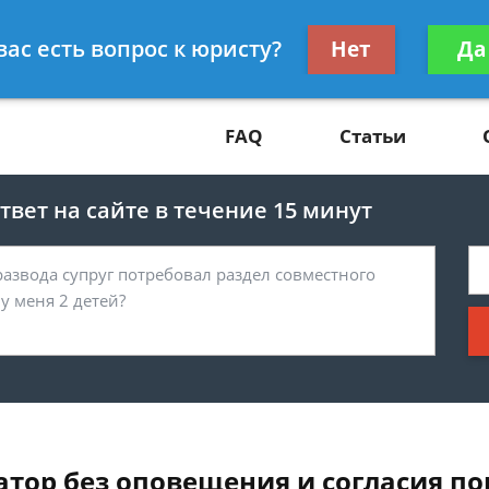
Получите консул
вас есть вопрос к юристу?
Нет
Да
81
бес
FAQ
Статьи
вет на сайте в течение 15 минут
атор без оповещения и согласия п