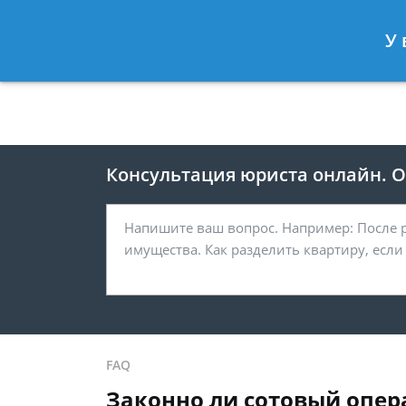
Москва
Санкт-Петербург
У 
8 495 118-24-82
8 812 425-67-
Консультация юриста онлайн. От
FAQ
Законно ли сотовый опер