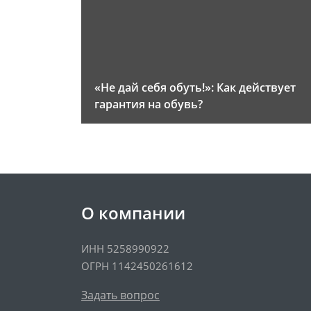
«Не дай себя обуть!»: Как действует
гарантия на обувь?
О компании
ИНН 5258990922
ОГРН 1142450261612
Задать вопрос