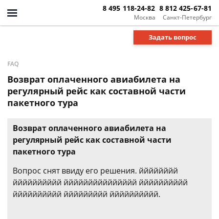
8 495 118-24-82
8 812 425-67-81
Москва
Санкт-Петербург
Задать вопрос
FAQ
Возврат оплаченного авиабилета на
регулярный рейс как составной части
пакетного тура
Возврат оплаченного авиабилета на
регулярный рейс как составной части
пакетного тура
Вопрос снят ввиду его решения. йййййййй
йййййййййй ййййййййййййййй йййййййййй
йййййййййй ййййййййй йййййййййй.