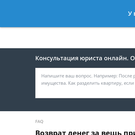
Москва
Санкт-Петербург
У 
8 495 118-24-82
8 812 425-67-
Консультация юриста онлайн. От
FAQ
Возврат денег за вещь п