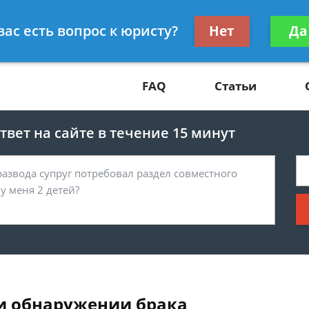
Получите консул
вас есть вопрос к юристу?
Нет
Да
81
бес
FAQ
Статьи
вет на сайте в течение 15 минут
ри обнаружении брака