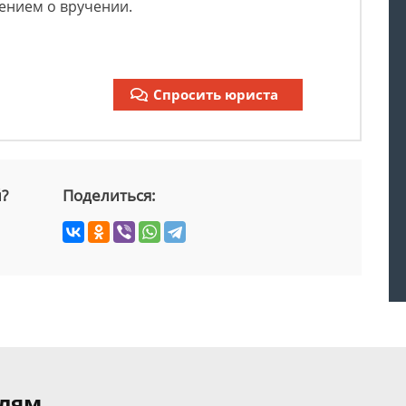
ением о вручении.
Спросить юриста
й?
Поделиться:
елям