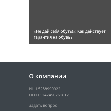
«Не дай себя обуть!»: Как действует
гарантия на обувь?
О компании
ИНН 5258990922
ОГРН 1142450261612
Задать вопрос