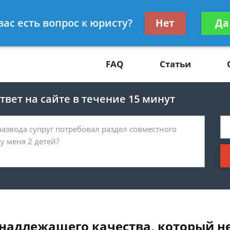
Получите консул
вас есть вопрос к юристу?
Нет
Да
81
бес
FAQ
Статьи
вет на сайте в течение 15 минут
ненадлежащего качества, который н