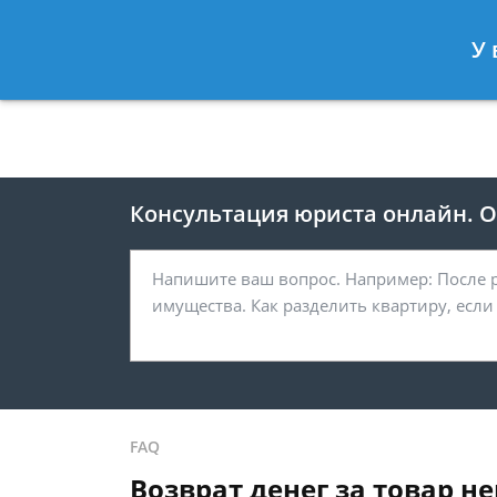
Москва
Санкт-Петербург
У 
8 495 118-24-82
8 812 425-67-
Консультация юриста онлайн. От
FAQ
Возврат денег за товар 