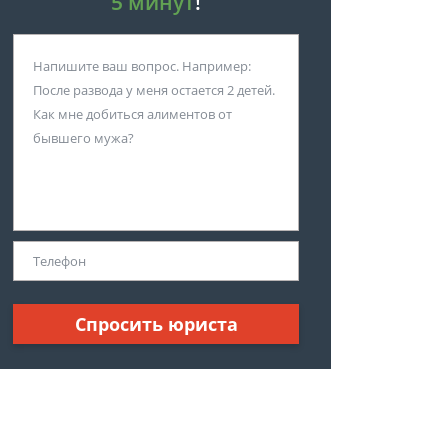
5 минут
!
Спросить юриста