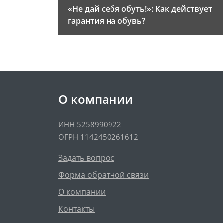
«Не дай себя обуть!»: Как действует
гарантия на обувь?
О компании
ИНН 5258990922
ОГРН 1142450261612
Задать вопрос
Форма обратной связи
О компании
Контакты