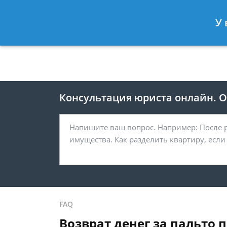
Москва
Санкт-Петербург
У 
8 495 118-24-82
8 812 425-67-
Консультация юриста онлайн. От
FAQ
Возврат денег за пальто