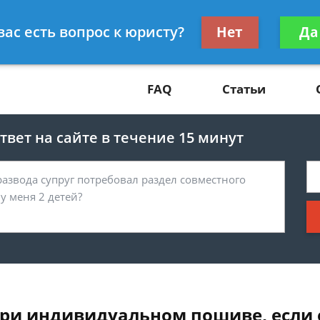
Получите консул
вас есть вопрос к юристу?
Нет
Да
81
бес
FAQ
Статьи
вет на сайте в течение 15 минут
 при индивидуальном пошиве, если 