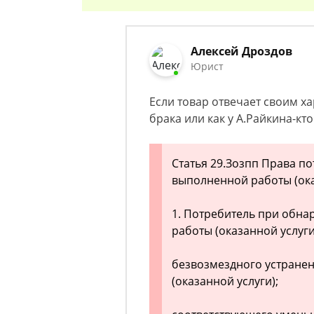
Алексей Дроздов
Юрист
Если товар отвечает своим ха
брака или как у А.Райкина-кт
Статья 29.Зозпп Права п
выполненной работы (ока
1. Потребитель при обн
работы (оказанной услуг
безвозмездного устране
(оказанной услуги);