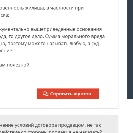
овенность жилища, в частности при
ска;
окументально вышеприведенные основания
а, то другое дело. Сумма морального вреда
на, поэтому можете называть любую, а суд
рение.
ам полезной
Спросить юриста
нение условий договора продавцом, не так
действие со стороны продавца не наказать?