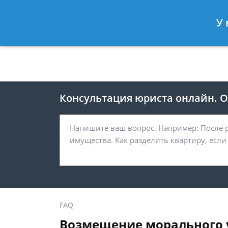
Москва
Санкт-Петербург
У 
8 495 118-24-82
8 812 425-67-
Консультация юриста онлайн. От
FAQ
Возмещение морального у