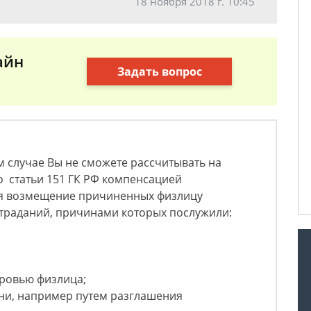
18 ноября 2018 г. 10:45
айн
Задать вопрос
м случае Вы не сможете рассчитывать на
но статьи 151 ГК РФ компенсацией
ся возмещение причиненных физлицу
страданий, причинами которых послужили:
оровью физлица;
ни, например путем разглашения