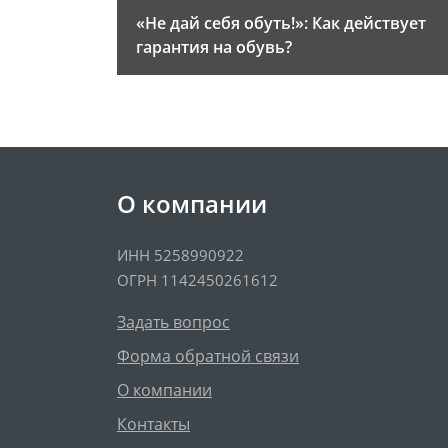
«Не дай себя обуть!»: Как действует
гарантия на обувь?
О компании
ИНН 5258990922
ОГРН 1142450261612
Задать вопрос
Форма обратной связи
О компании
Контакты