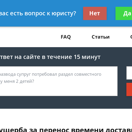
Получите консул
вас есть вопрос к юристу?
Нет
Да
81
бес
FAQ
Статьи
вет на сайте в течение 15 минут
щерба за перенос времени достав