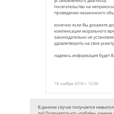
установленного диагноза;
посягательство на неприкосн
проведении незаконного обы
конечно если Вы докажете д
компенсации морального вред
законодательно не установле
удовлетворить на свое усмот
надеюсь информация будет В
18 ноября 2018 г. 12:00
В данном случае получается невыпол
ли? Получается что «рублём» данное 