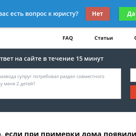
Получите консул
вас есть вопрос к юристу?
Нет
Да
81
бес
FAQ
Статьи
вет на сайте в течение 15 минут
р, если при примерки дома появил