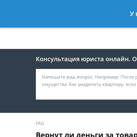
Москва
Санкт-Петербург
У 
8 495 118-24-82
8 812 425-67-
Консультация юриста онлайн. От
FAQ
Вернут ли деньги за това