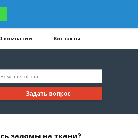
ьтацию
Задать вопрос
платно
О компании
Контакты
Задать вопрос
ись заломы на ткани?