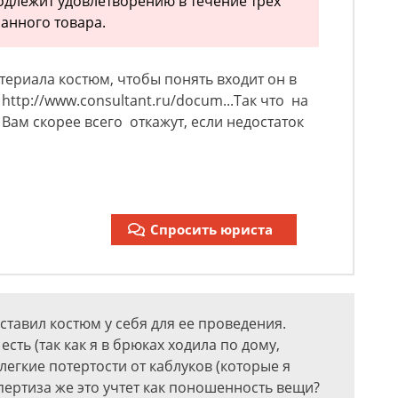
длежит удовлетворению в течение трех
занного товара.
териала костюм, чтобы понять входит он в
http://www.consultant.ru/docum...Так что на
Вам скорее всего откажут, если недостаток
Спросить юриста
ставил костюм у себя для ее проведения.
сть (так как я в брюках ходила по дому,
легкие потертости от каблуков (которые я
спертиза же это учтет как поношенность вещи?