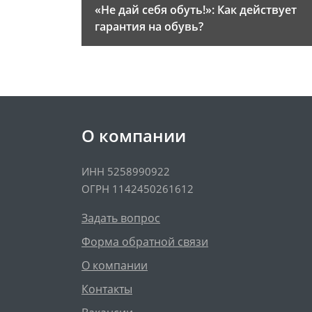
«Не дай себя обуть!»: Как действует
гарантия на обувь?
О компании
ИНН 5258990922
ОГРН 1142450261612
Задать вопрос
Форма обратной связи
О компании
Контакты