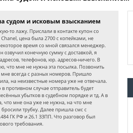
на судом и исковым взысканием
кую-то лажу. Прислали в контакте купон со
Chanel, цена была 2700 с копейками, не
некоторое время со мной связался менеджер.
он озвучил конечную сумму с доставкой, я
 адресов, телефонов, юр. адресов-ничего. В
аю, что мне не нужна эта посылка. Позвонить
ли мне всегда с разных номеров. Пришло
ила, на неизвестные номера уже не отвечала.
 в противном случае отправитель будет
сённых убытков в судебном порядке и тд. А в
а, что мне она уже не нужна, на что мне
и бросили трубку. Далее пришла смс с
.484 ГК РФ и 26.1 ЗЗПП. Что разговор был
кового требования.