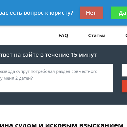
Получите консул
вас есть вопрос к юристу?
Нет
Да
81
бес
FAQ
Статьи
вет на сайте в течение 15 минут
зина судом и исковым взысканием