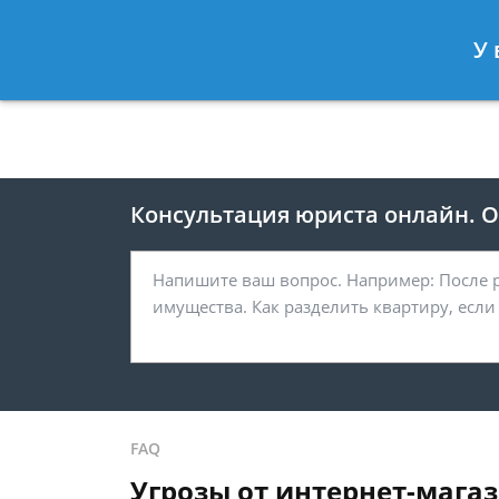
Москва
Санкт-Петербург
У 
8 495 118-24-82
8 812 425-67-
Консультация юриста онлайн. От
FAQ
Угрозы от интернет-мага