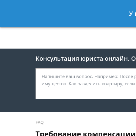
Москва
Санкт-Петербург
У 
8 495 118-24-82
8 812 425-67-
Консультация юриста онлайн. От
FAQ
Требование компенсации