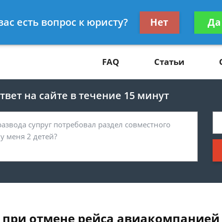
Получите консул
вас есть вопрос к юристу?
Нет
Да
81
бес
FAQ
Статьи
вет на сайте в течение 15 минут
 при отмене рейса авиакомпанией