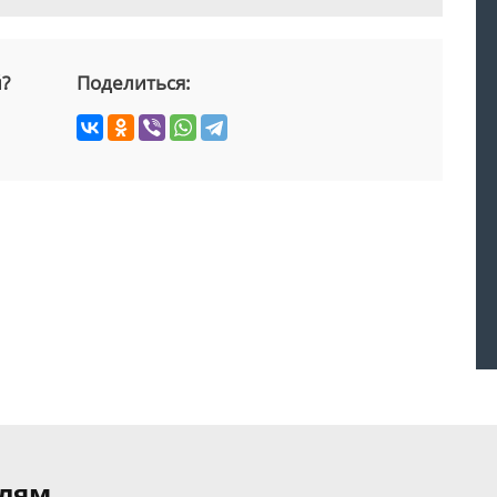
й?
Поделиться:
елям