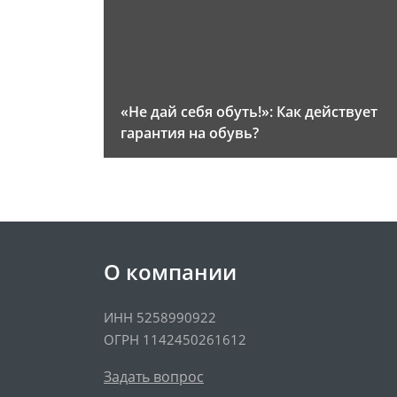
«Не дай себя обуть!»: Как действует
гарантия на обувь?
О компании
ИНН 5258990922
ОГРН 1142450261612
Задать вопрос