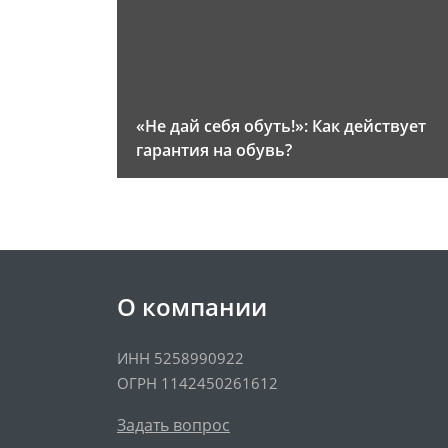
«Не дай себя обуть!»: Как действует
гарантия на обувь?
О компании
ИНН 5258990922
ОГРН 1142450261612
Задать вопрос