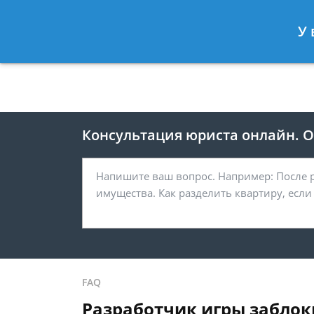
Москва
Санкт-Петербург
У 
8 495 118-24-82
8 812 425-67-
Консультация юриста онлайн. От
FAQ
Разработчик игры заблок