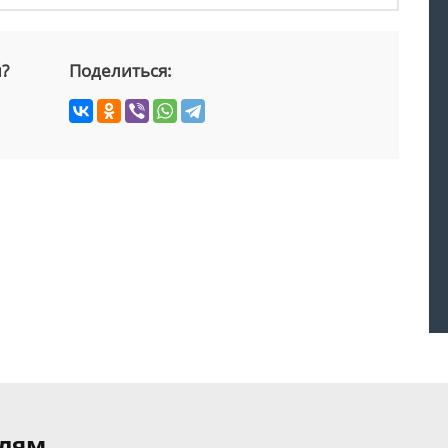
й?
Поделиться:
елям