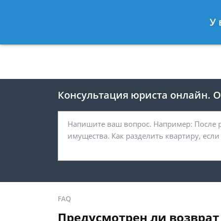
Москва
Санкт-Петербург
У 
8 495 118-24-82
8 812 425-67-
Консультация юриста онлайн. От
FAQ
Предусмотрен ли возврат 