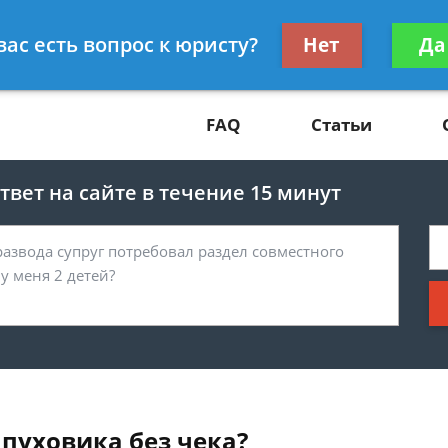
Получите консул
вас есть вопрос к юристу?
Нет
Да
81
бес
FAQ
Статьи
вет на сайте в течение 15 минут
пуховика без чека?