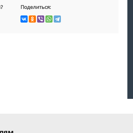
й?
Поделиться:
елям