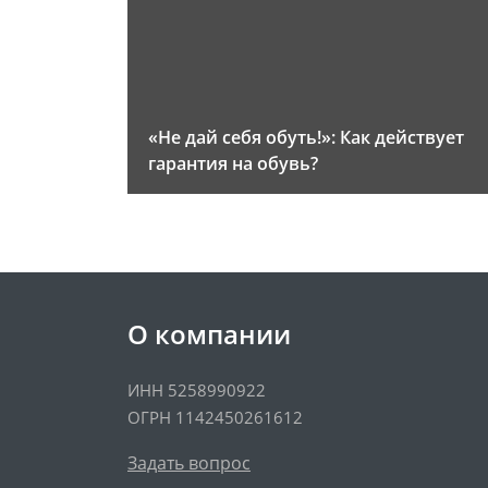
«Не дай себя обуть!»: Как действует
гарантия на обувь?
О компании
ИНН 5258990922
ОГРН 1142450261612
Задать вопрос