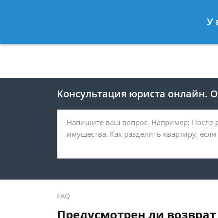
Москва
Санкт-Петербург
У 
8 495 118-24-82
8 812 425-67-
Консультация юриста онлайн. От
FAQ
Предусмотрен ли возврат