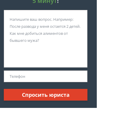
5 минут
!
Спросить юриста