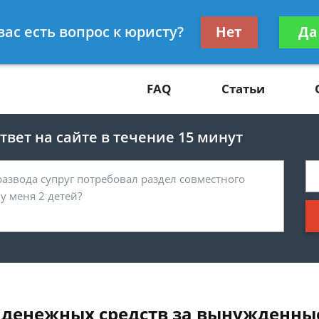
Получите консул
вас есть вопрос к юристу?
Нет
Да
81
бес
FAQ
Статьи
вет на сайте в течение 15 минут
 денежных средств за вынужденные