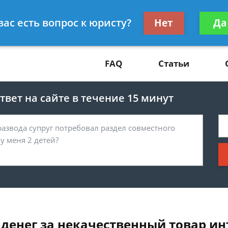
Получите консул
вас есть вопрос к юристу?
Нет
Да
81
бес
FAQ
Статьи
вет на сайте в течение 15 минут
 денег за некачественный товар ин