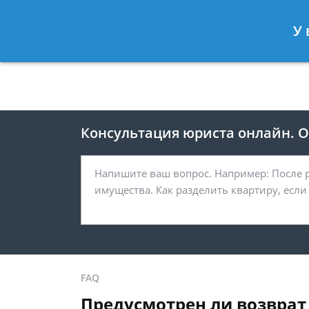
Москва
Санкт-Петербург
У 
8 495 118-24-82
8 812 425-67-
Консультация юриста онлайн. От
FAQ
Предусмотрен ли возврат