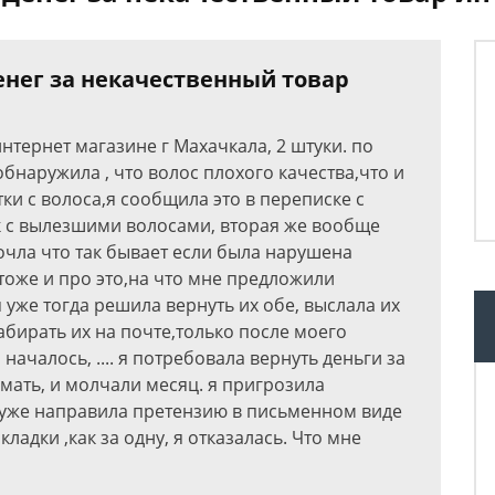
енег за некачественный товар
интернет магазине г Махачкала, 2 штуки. по
 обнаружила , что волос плохого качества,что и
и с волоса,я сообщила это в переписке с
к с вылезшими волосами, вторая же вообще
рочла что так бывает если была нарушена
 тоже и про это,на что мне предложили
 уже тогда решила вернуть их обе, выслала их
абирать их на почте,только после моего
началось, .... я потребовала вернуть деньги за
мать, и молчали месяц. я пригрозила
я уже направила претензию в письменном виде
кладки ,как за одну, я отказалась. Что мне