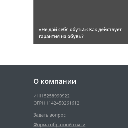
«Не дай себя обуть!»: Как действует
гарантия на обувь?
О компании
ИНН 5258990922
ОГРН 1142450261612
Задать вопрос
Форма обратной связи