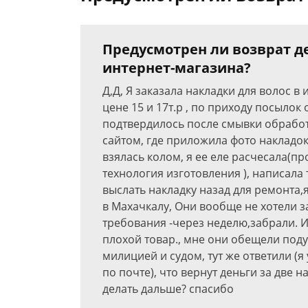
Предусмотрен ли возврат д
интернет-магазина?
Д,Д, Я заказала накладки для волос в 
цене 15 и 17т.р , по приходу посылок
подтвердилось после смывки обработк
сайтом, где приложила фото накладо
взялась колом, я ее еле расчесала(п
технология изготовления ), написала
выслать накладку назад для ремонта,я
в Махачкалу, Они вообще не хотели з
требования -через неделю,забрали. И 
плохой товар., мне они обещели поду
милицией и судом, тут же ответили (
по почте), что вернут деньги за две на
делать дальше? спасибо