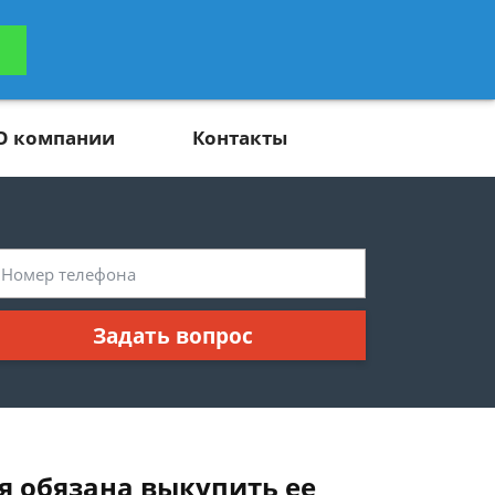
ьтацию
Задать вопрос
платно
О компании
Контакты
Задать вопрос
 я обязана выкупить ее