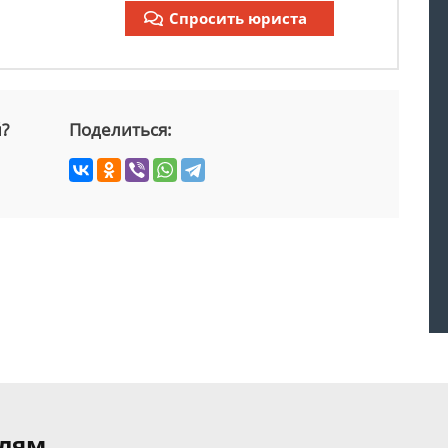
Спросить юриста
й?
Поделиться:
елям