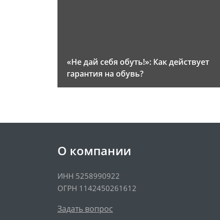
«Не дай себя обуть!»: Как действует
гарантия на обувь?
О компании
ИНН 5258990922
ОГРН 1142450261612
Задать вопрос