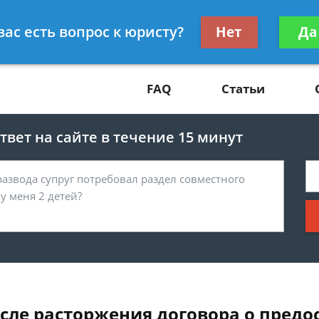
Получите консул
вас есть вопрос к юристу?
Нет
Да
81
бес
FAQ
Статьи
вет на сайте в течение 15 минут
сле расторжения договора о предо