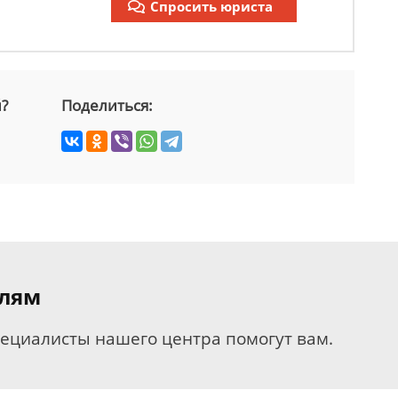
Спросить юриста
й?
Поделиться:
елям
пециалисты нашего центра помогут вам.