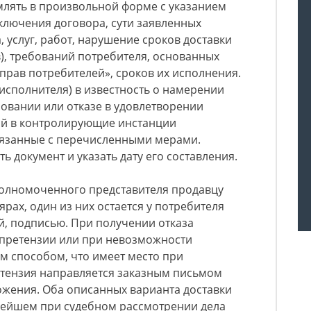
млять в произвольной форме с указанием
аключения договора, сути заявленных
, услуг, работ, нарушение сроков доставки
), требований потребителя, основанных
прав потребителей», сроков их исполнения.
(исполнителя) в известность о намерении
ровании или отказе в удовлетворении
бой в контролирующие инстанции
вязанные с перечисленными мерами.
ь документ и указать дату его составления.
полномоченного представителя продавцу
ярах, один из них остается у потребителя
ой, подписью. При получении отказа
 претензии или при невозможности
м способом, что имеет место при
етензия направляется заказным письмом
ожения. Оба описанных варианта доставки
нейшем при судебном рассмотрении дела