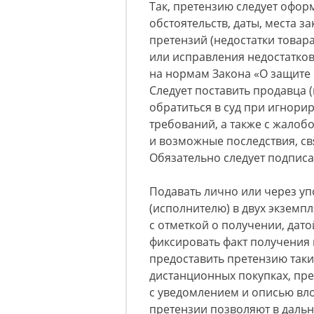
Так, претензию следует офор
обстоятельств, даты, места з
претензий (недостатки товара
или исправления недостатков
на нормам Закона «О защите 
Следует поставить продавца 
обратиться в суд при игнори
требований, а также с жало
и возможные последствия, с
Обязательно следует подписат
Подавать лично или через у
(исполнителю) в двух экземпл
с отметкой о получении, дат
фиксировать факт получения
предоставить претензию таки
дистанционных покупках, пр
с уведомлением и описью вл
претензии позволяют в даль