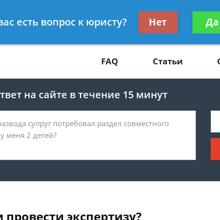
Получите консул
вас есть вопрос к юристу?
Нет
Да
81
бес
FAQ
Статьи
вет на сайте в течение 15 минут
 провести экспертизу?