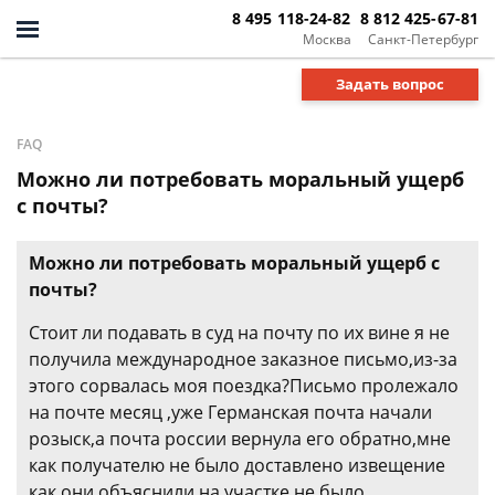
8 495 118-24-82
8 812 425-67-81
Москва
Санкт-Петербург
Задать вопрос
FAQ
Можно ли потребовать моральный ущерб
с почты?
Можно ли потребовать моральный ущерб с
почты?
Стоит ли подавать в суд на почту по их вине я не
получила международное заказное письмо,из-за
этого сорвалась моя поездка?Письмо пролежало
на почте месяц ,уже Германская почта начали
розыск,а почта россии вернула его обратно,мне
как получателю не было доставлено извещение
как они объяснили на участке не было