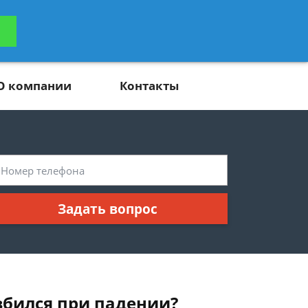
ьтацию
Задать вопрос
платно
О компании
Контакты
Задать вопрос
збился при падении?