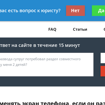
Получите консул
вас есть вопрос к юристу?
Нет
Да
81
бес
FAQ
Статьи
вет на сайте в течение 15 минут
менять экран телефона, если он ра