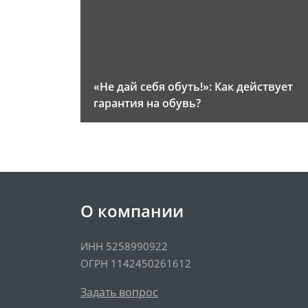
«Не дай себя обуть!»: Как действует
гарантия на обувь?
О компании
ИНН 5258990922
ОГРН 1142450261612
Задать вопрос