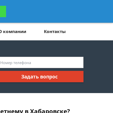
ьтацию
Задать вопрос
платно
О компании
Контакты
Задать вопрос
етнему в Хабаровске?