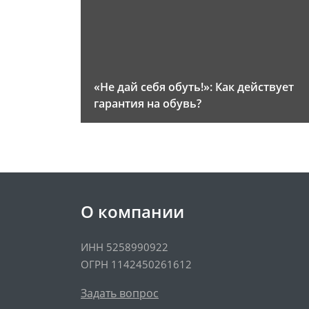
«Не дай себя обуть!»: Как действует
гарантия на обувь?
О компании
ИНН 5258990922
ОГРН 1142450261612
Задать вопрос