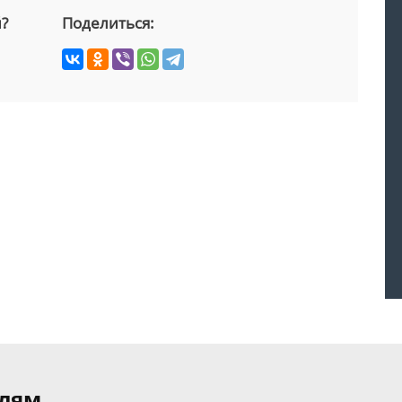
й?
Поделиться:
елям