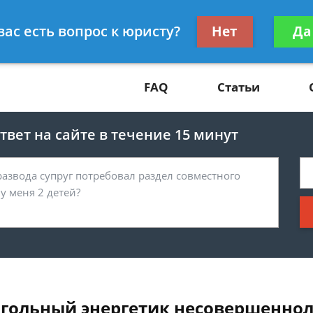
Получите консул
вас есть вопрос к юристу?
Нет
Да
81
бес
FAQ
Статьи
вет на сайте в течение 15 минут
гольный энергетик несовершеннол