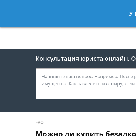
Москва
Санкт-Петербург
У 
8 495 118-24-82
8 812 425-67-
Консультация юриста онлайн. От
FAQ
Можно ли купить безалко