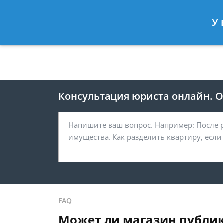
Москва
Санкт-Петербург
У 
8 495 118-24-82
8 812 425-67-
Консультация юриста онлайн. От
FAQ
Может ли магазин публик