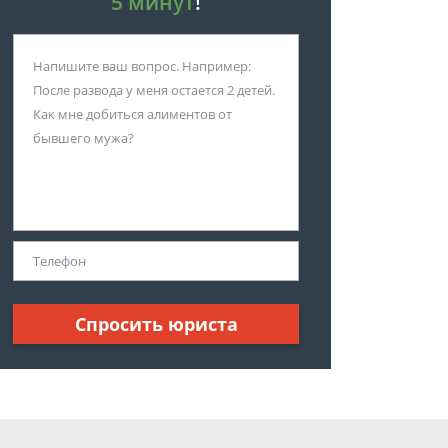
5 минут
!
Спросить юриста