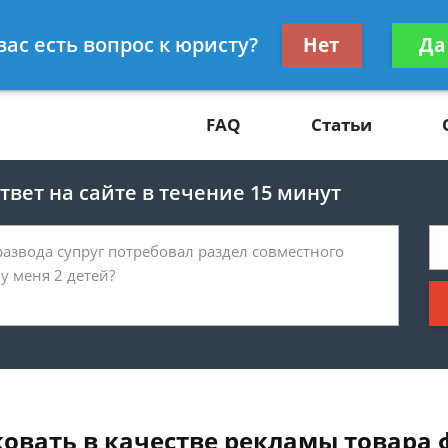
Получите консул
вас есть вопрос к юристу?
Нет
Да
81
бес
FAQ
Статьи
вет на сайте в течение 15 минут
овать в качестве рекламы товара 