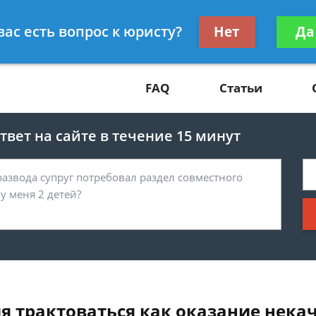
Получите консул
вас есть вопрос к юристу?
Нет
Да
81
бес
FAQ
Статьи
вет на сайте в течение 15 минут
я трактоваться как оказание некач