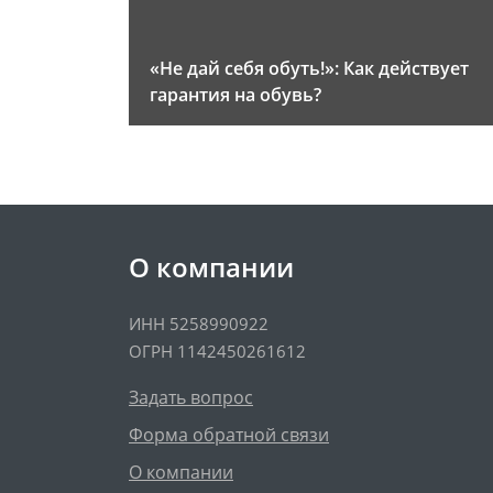
«Не дай себя обуть!»: Как действует
гарантия на обувь?
О компании
ИНН 5258990922
ОГРН 1142450261612
Задать вопрос
Форма обратной связи
О компании