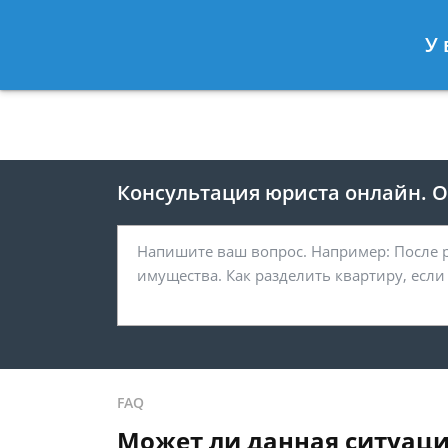
Москва
Санкт-Петербург
У 
8 495 118-24-82
8 812 425-67-
Консультация юриста онлайн. От
FAQ
Может ли данная ситуаци