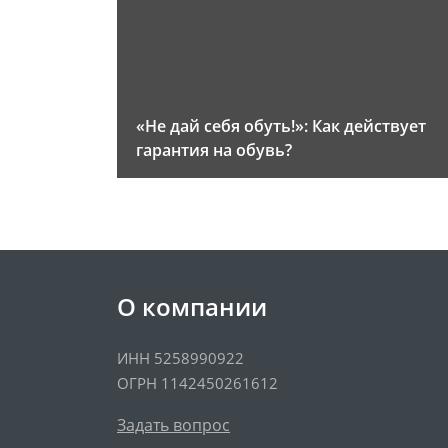
«Не дай себя обуть!»: Как действует
гарантия на обувь?
О компании
ИНН 5258990922
ОГРН 1142450261612
Задать вопрос