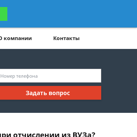
ьтацию
Задать вопрос
платно
О компании
Контакты
Задать вопрос
при отчислении из ВУЗа?