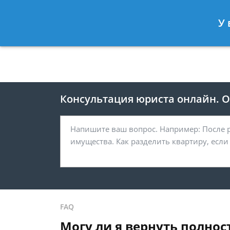
Москва
Санкт-Петербург
У 
8 495 118-24-82
8 812 425-67-
Консультация юриста онлайн. От
FAQ
Могу ли я вернуть полно