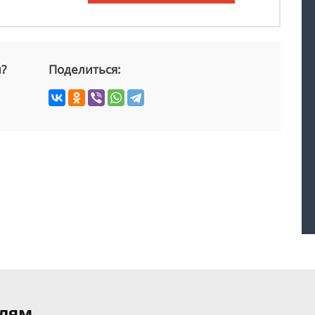
й?
Поделиться:
елям