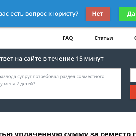
Получите консул
вас есть вопрос к юристу?
Нет
Да
81
бес
FAQ
Статьи
вет на сайте в течение 15 минут
стью уплаченную сумму за семестр 