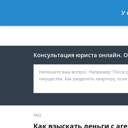
Москва
Санкт-Петербург
У 
8 495 118-24-82
8 812 425-67-
Консультация юриста онлайн. От
FAQ
Как взыскать деньги с аг