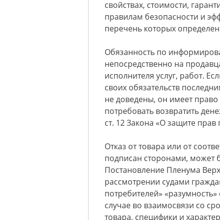
свойствах, стоимости, гаран
правилам безопасности и эфф
перечень которых определен 
Обязанность по информиров
непосредственно на продавца
исполнителя услуг, работ. Е
своих обязательств последн
не доведены, он имеет право
потребовать возвратить ден
ст. 12 Закона «О защите прав
Отказ от товара или от соотв
подписан сторонами, может б
Постановление Пленума Верхо
рассмотрении судами граждан
потребителей» «разумность»
случае во взаимосвязи со ср
товара, специфики и характер