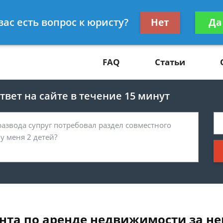
Получите консул
вас есть вопрос к юристу?
Нет
Да
81
бес
FAQ
Статьи
вет на сайте в течение 15 минут
ента по аренде недвижимости за н