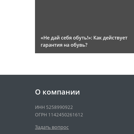
«Не дай себя обуть!»: Как действует
гарантия на обувь?
О компании
ИНН 5258990922
ОГРН 1142450261612
Задать вопрос