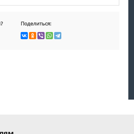
й?
Поделиться:
елям