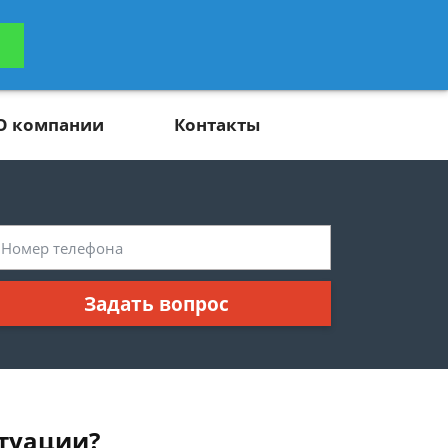
ьтацию
Задать вопрос
платно
О компании
Контакты
Задать вопрос
итуации?