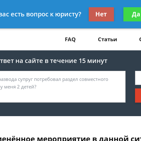
Получите консул
вас есть вопрос к юристу?
Нет
Да
81
бес
FAQ
Статьи
вет на сайте в течение 15 минут
тменённое мероприятие в данной с