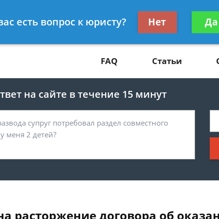
Получите консул
вас есть вопрос к юристу?
Нет
Да
81
бес
FAQ
Статьи
вет на сайте в течение 15 минут
на расторжение договора об оказан