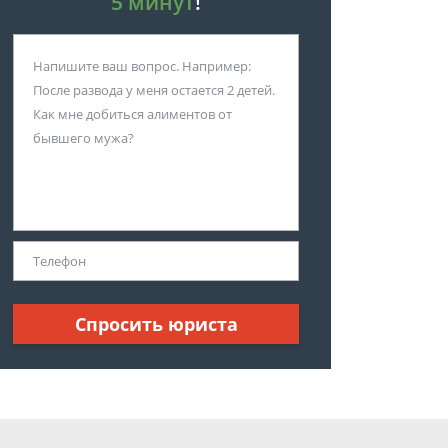
5 минут
!
Спросить юриста