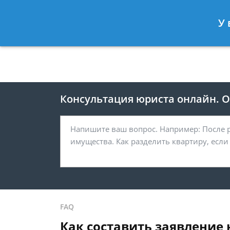
Москва
Санкт-Петербург
У 
8 495 118-24-82
8 812 425-67-
Консультация юриста онлайн. От
FAQ
Как составить заявление 