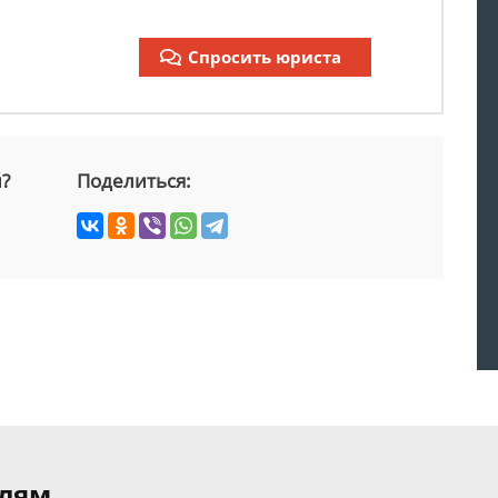
Спросить юриста
й?
Поделиться:
елям