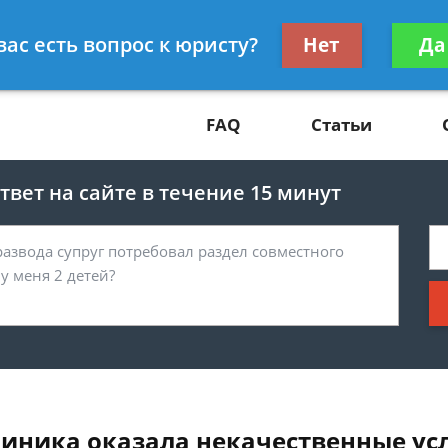
Получите консул
вас есть вопрос к юристу?
Нет
Да
81
бес
FAQ
Статьи
вет на сайте в течение 15 минут
линика оказала некачественные ус