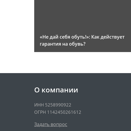
«Не дай себя обуть!»: Как действует
гарантия на обувь?
О компании
ИНН 5258990922
ОГРН 1142450261612
Задать вопрос