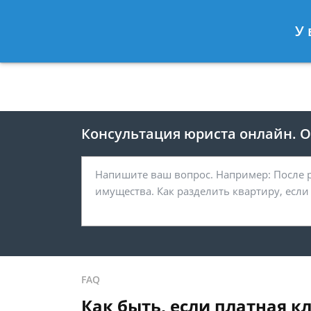
Москва
Санкт-Петербург
У 
8 495 118-24-82
8 812 425-67-
Консультация юриста онлайн. От
FAQ
Как быть, если платная к