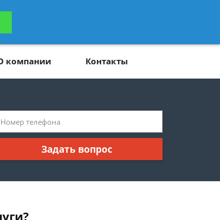
ьтацию
Задать вопрос
платно
О компании
Контакты
Задать вопрос
луги?