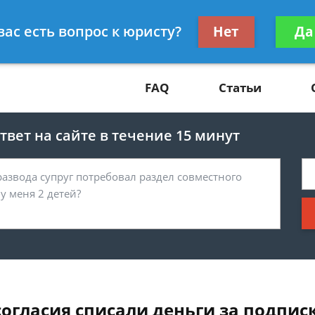
Получите консул
вас есть вопрос к юристу?
Нет
Да
81
бес
FAQ
Статьи
вет на сайте в течение 15 минут
согласия списали деньги за подписк