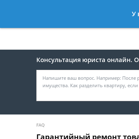
Москва
Санкт-Петербург
У 
8 495 118-24-82
8 812 425-67-
Консультация юриста онлайн. От
FAQ
Гарантийный ремонт това