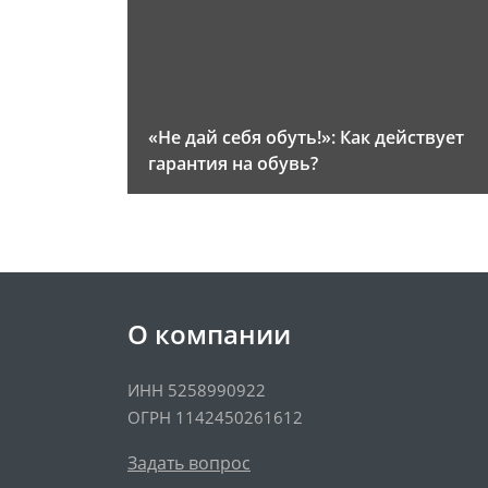
«Не дай себя обуть!»: Как действует
гарантия на обувь?
О компании
ИНН 5258990922
ОГРН 1142450261612
Задать вопрос