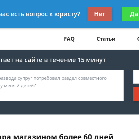
Получите консул
вас есть вопрос к юристу?
Нет
Да
81
бес
FAQ
Статьи
вет на сайте в течение 15 минут
ра магазином более 60 дней