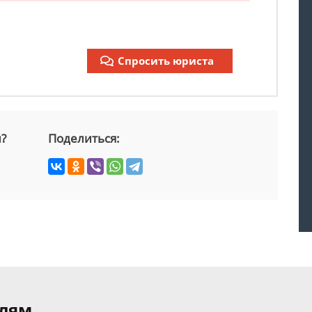
Спросить юриста
й?
Поделиться:
елям