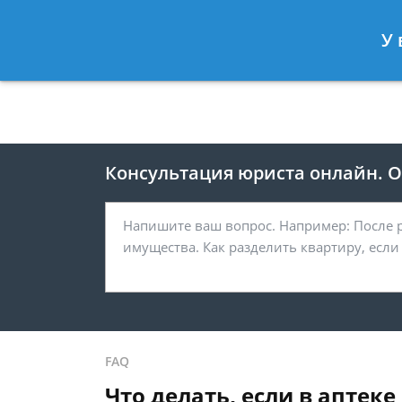
Москва
Санкт-Петербург
У 
8 495 118-24-82
8 812 425-67-
Консультация юриста онлайн. От
FAQ
Что делать, если в аптек