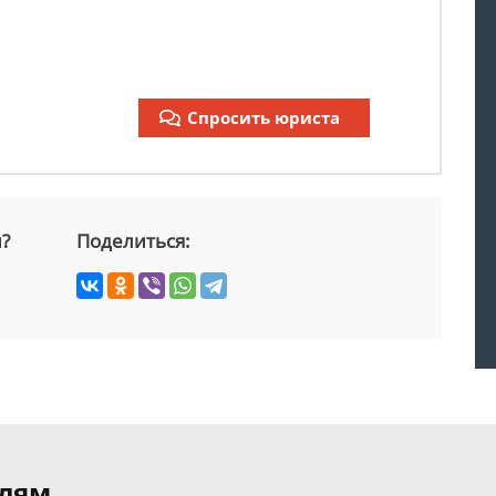
Спросить юриста
й?
Поделиться:
елям