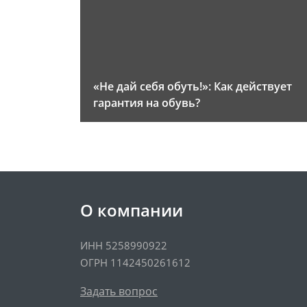
«Не дай себя обуть!»: Как действует
гарантия на обувь?
О компании
ИНН 5258990922
ОГРН 1142450261612
Задать вопрос