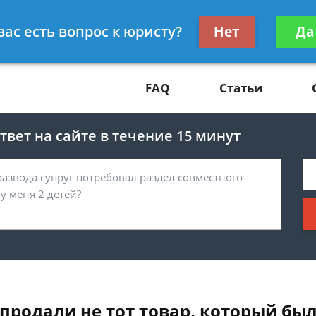
Получите консул
вас есть вопрос к юристу?
Нет
Да
81
бес
FAQ
Статьи
вет на сайте в течение 15 минут
е продали не тот товар, который бы