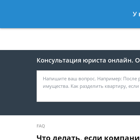
Москва
Санкт-Петербург
У 
8 495 118-24-82
8 812 425-67-
Консультация юриста онлайн. От
FAQ
Что делать, если компан