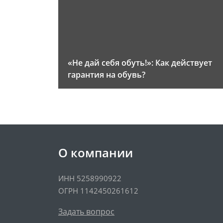
«Не дай себя обуть!»: Как действует
гарантия на обувь?
О компании
ИНН 5258990922
ОГРН 1142450261612
Задать вопрос