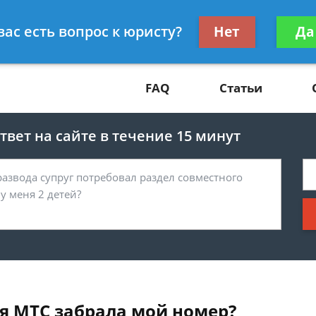
Получите консул
вас есть вопрос к юристу?
Нет
Да
81
бес
FAQ
Статьи
вет на сайте в течение 15 минут
ия МТС забрала мой номер?